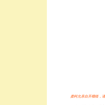
龚柯允亲自开榴梿，