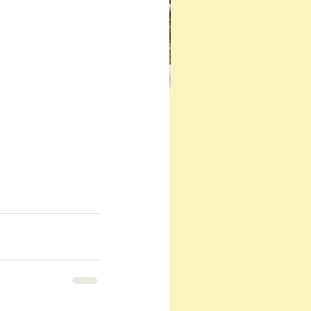
y $20 durians are now
ng sold at half price - or
en away for free
hina
China Durian Demand
nal news
Durian Launch Success
Durian Stats
Li Qiang Insights
Malaysia
Malaysia-Brazil Relations