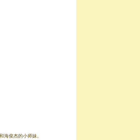
鹏和海俊杰的小师妹。