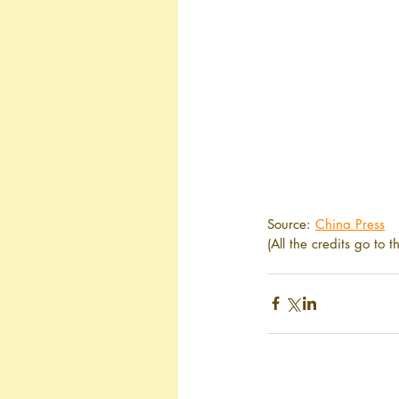
中国鲜果榴梿需求增5
2030年出口额逾9亿令
Source: 
China Press
(All the credits go to 
Tags
#Durianprice
#durian
#durianmarket
13
China Durian Market
China Market
Duria
Durian Trade
DurioTourism
Fresh Durian E
Malaysia Durian
Malaysia Durian Export