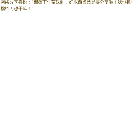
交网络分享喜悦：“榴梿下午茶送到，好东西当然是要分享啦！我也担
榴梿刀想干嘛！”