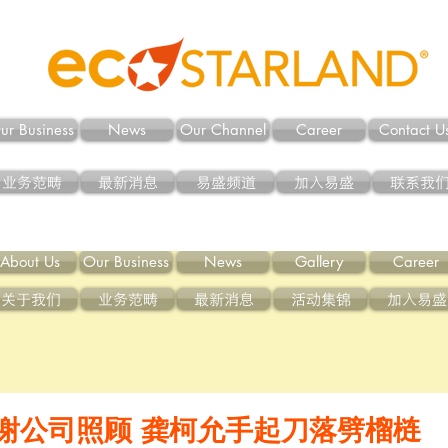
ur Business
News
Our Channel
Career
Contact U
业务范畴
最新消息
易盛频道
加入易盛
联系我
About Us
Our Business
News
Gallery
Career
关于我们
业务范畴
最新消息
活动集锦
加入易盛
谢公司照顾 龚柯允手起刀落劈榴梿