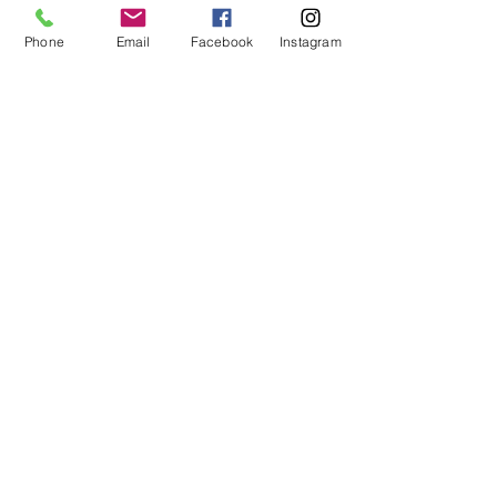
Phone
Email
Facebook
Instagram
经验丰富的团队
全球分销渠道
​发展项目
繁荣的环境
马来西亚得天独厚的地理优势，除了拥有丰富的天
然资源，而且长年阳光普照、雨量充沛，是“天然的
大温室”，有利滋养瓜果蔬菜。易盛集团在彭亨州拥
有榴梿种植地——易盛园、花果山，榴恋园，位处
优越的地理位置和自然环境，使园区处处展现蓬勃