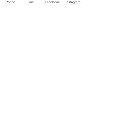
Phone
Email
Facebook
Instagram
Comments
Write a comment...
Disclaimer 免责声明
Privacy Policy 隐私政策
Risk Disclosure 风险披露
Legal Information 法律信息
All intellectual property rights contained or in