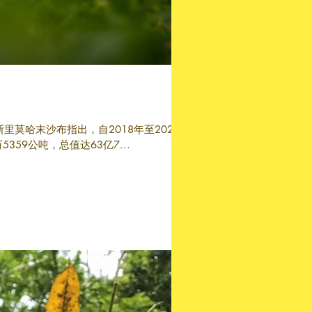
里莫哈末沙布指出，自2018年至2025
359公吨，总值达63亿7...