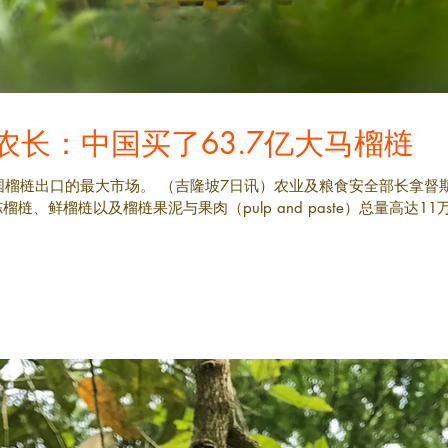
 农长：中国买了63.7亿大马榴梿
是我国榴梿出口的最大市场。 （吉隆坡7日讯）农业及粮食安全部长拿督斯
鲜榴梿以及榴梿果泥与果肉（pulp and paste）总量高达11万5