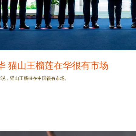
华 猫山王榴莲在华很有市场
华说，猫山王榴梿在中国很有市场。