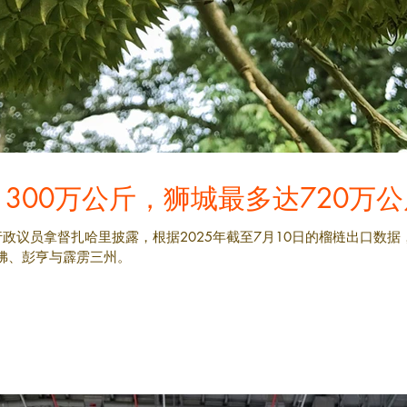
300万公斤，狮城最多达720万
政议员拿督扎哈里披露，根据2025年截至7月10日的榴梿出口数据
柔佛、彭亨与霹雳三州。