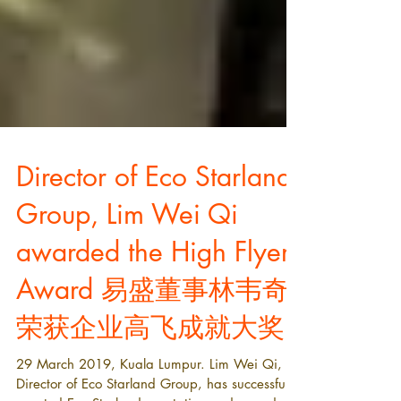
Director of Eco Starland
Group, Lim Wei Qi
awarded the High Flyer
Award 易盛董事林韦奇