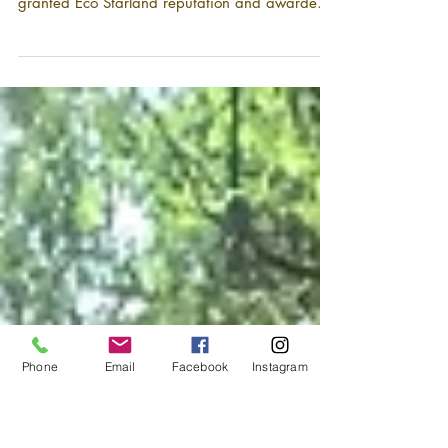
荣获企业高飞成就大奖
29 March 2019, Kuala Lumpur. Lim Wei Qi,
Director of Eco Starland Group, has successfully
granted Eco Starland reputation and awarded
the...
Phone
Email
Facebook
Instagram