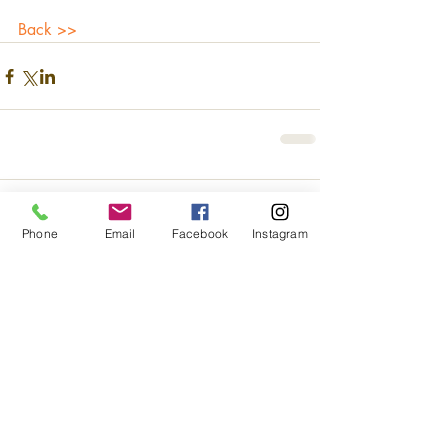
Back >>
Comments
Phone
Email
Facebook
Instagram
Write a comment...
Disclaimer 免责声明
Privacy Policy 隐私政策